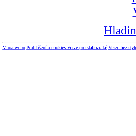
Hladin
Mapa webu
Prohlášení o cookies
Verze pro slabozraké
Verze bez styl