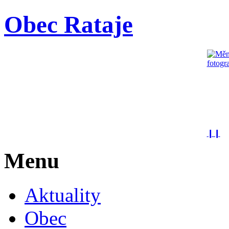
Obec Rataje
❙❙
Menu
Aktuality
Obec