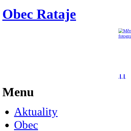
Obec Rataje
❙❙
Menu
Aktuality
Obec