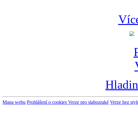
Víc
Hladin
Mapa webu
Prohlášení o cookies
Verze pro slabozraké
Verze bez styl