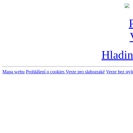
Hladin
Mapa webu
Prohlášení o cookies
Verze pro slabozraké
Verze bez styl