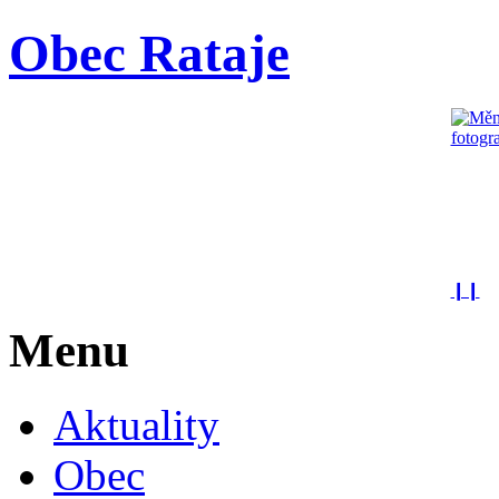
Obec Rataje
❙❙
Menu
Aktuality
Obec