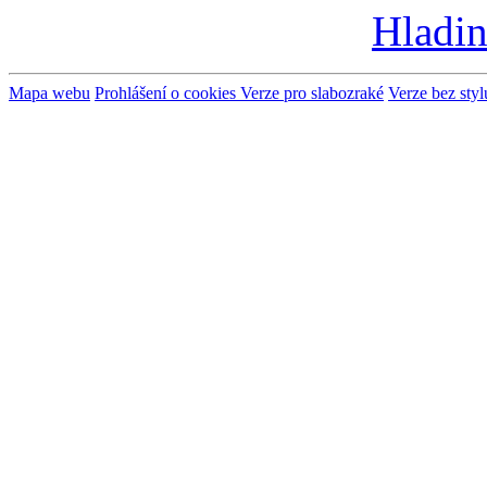
Hladin
Mapa webu
Prohlášení o cookies
Verze pro slabozraké
Verze bez styl