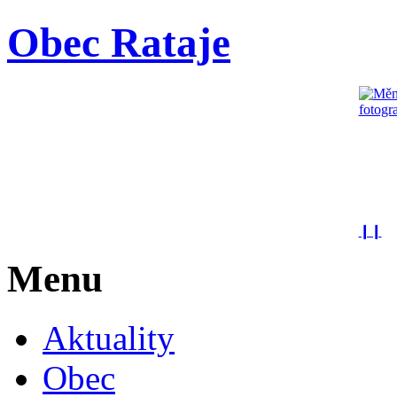
Obec Rataje
❙❙
Menu
Aktuality
Obec