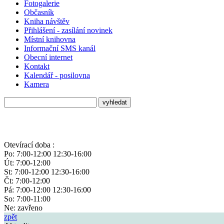
Fotogalerie
Občasník
Kniha návštěv
Přihlášení - zasílání novinek
Místní knihovna
Informační SMS kanál
Obecní internet
Kontakt
Kalendář - posilovna
Kamera
Otevírací doba :
Po: 7:00-12:00 12:30-16:00
Út: 7:00-12:00
St: 7:00-12:00 12:30-16:00
Čt: 7:00-12:00
Pá: 7:00-12:00 12:30-16:00
So: 7:00-11:00
Ne: zavřeno
zpět