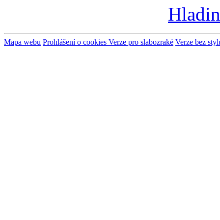
Hladin
Mapa webu
Prohlášení o cookies
Verze pro slabozraké
Verze bez styl