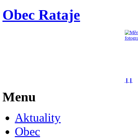
Obec Rataje
❙❙
Menu
Aktuality
Obec