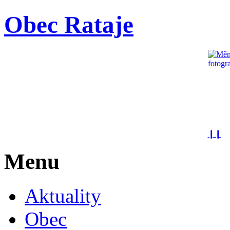
Obec Rataje
❙❙
Menu
Aktuality
Obec