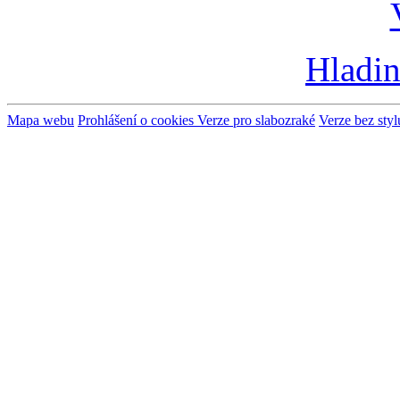
Hladin
Mapa webu
Prohlášení o cookies
Verze pro slabozraké
Verze bez styl