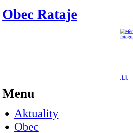
Obec Rataje
❙❙
Menu
Aktuality
Obec