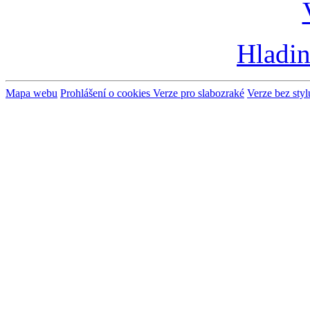
Hladin
Mapa webu
Prohlášení o cookies
Verze pro slabozraké
Verze bez styl