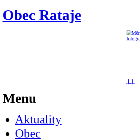
Obec Rataje
❙❙
Menu
Aktuality
Obec