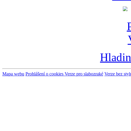
Hladin
Mapa webu
Prohlášení o cookies
Verze pro slabozraké
Verze bez styl