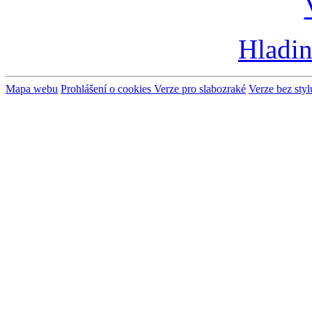
Hladin
Mapa webu
Prohlášení o cookies
Verze pro slabozraké
Verze bez styl