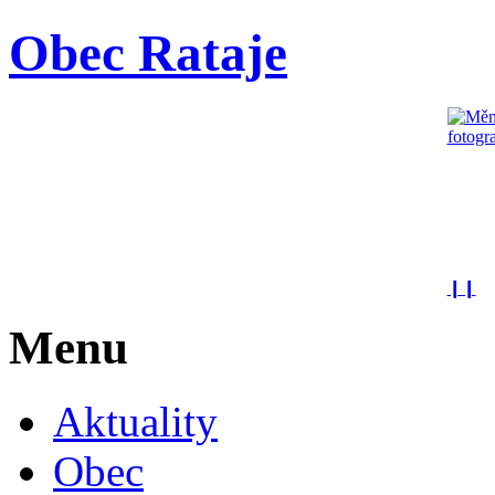
Obec Rataje
❙❙
Menu
Aktuality
Obec