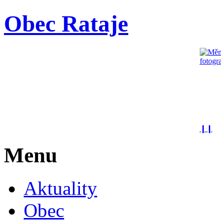
Obec Rataje
❙❙
Menu
Aktuality
Obec