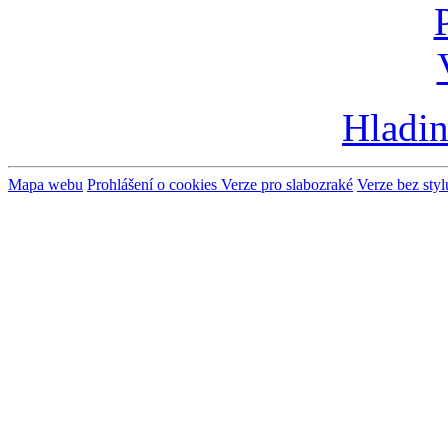
Hladin
Mapa webu
Prohlášení o cookies
Verze pro slabozraké
Verze bez styl