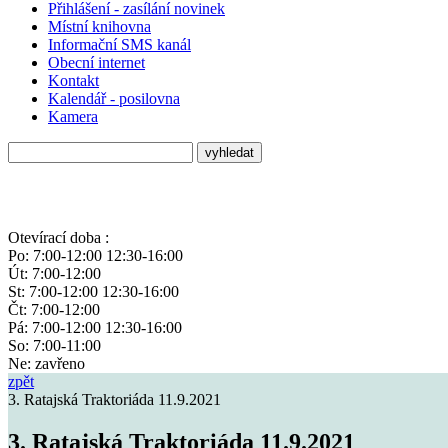
Přihlášení - zasílání novinek
Místní knihovna
Informační SMS kanál
Obecní internet
Kontakt
Kalendář - posilovna
Kamera
Otevírací doba :
Po: 7:00-12:00 12:30-16:00
Út: 7:00-12:00
St: 7:00-12:00 12:30-16:00
Čt: 7:00-12:00
Pá: 7:00-12:00 12:30-16:00
So: 7:00-11:00
Ne: zavřeno
zpět
3. Ratajská Traktoriáda 11.9.2021
3. Ratajská Traktoriáda 11.9.2021