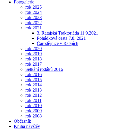
Fotogalerie
rok 2025
rok 2024
rok 2023
rok 2022
rok 2021
3. Ratajská Traktoriáda 11.9.2021
Pohádková cesta 7.8. 2021
Čarodějnice v Ratajích
rok 2020
rok 2019
rok 2018
rok 2017
Setkání rodáků 2016
rok 2016
rok 2015
rok 2014
rok 2013
rok 2012
rok 2011
rok 2010
rok 2009
rok 2008
Občasník
Kniha návštěv