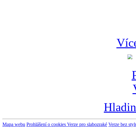
Víc
Hladin
Mapa webu
Prohlášení o cookies
Verze pro slabozraké
Verze bez styl