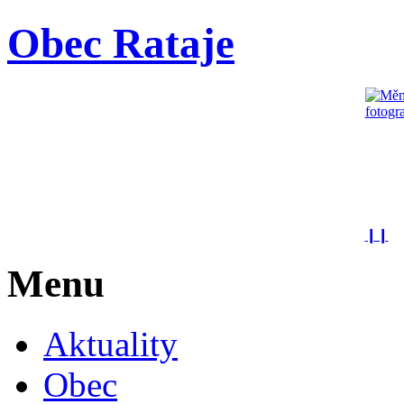
Obec Rataje
❙❙
Menu
Aktuality
Obec