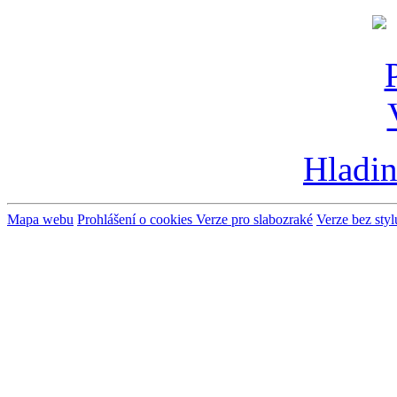
Hladin
Mapa webu
Prohlášení o cookies
Verze pro slabozraké
Verze bez styl