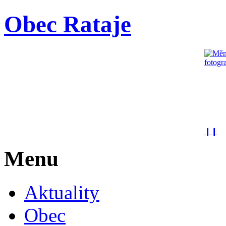
Obec Rataje
❙❙
Menu
Aktuality
Obec