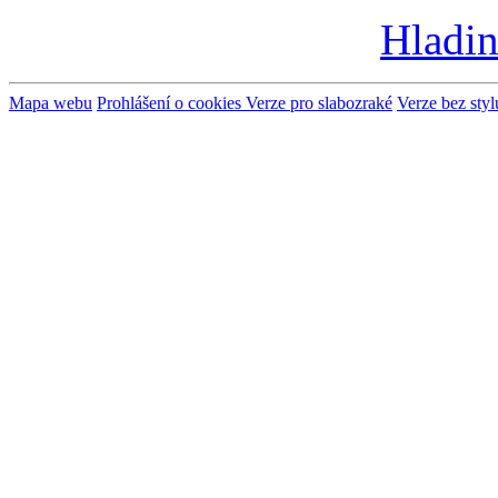
Hladin
Mapa webu
Prohlášení o cookies
Verze pro slabozraké
Verze bez styl