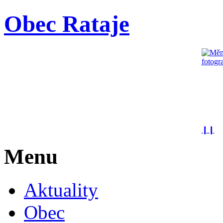
Obec Rataje
❙❙
Menu
Aktuality
Obec