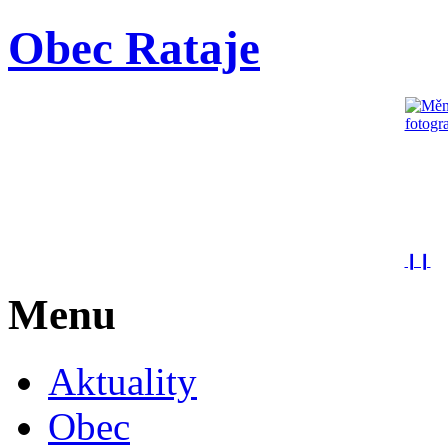
Obec Rataje
❙❙
Menu
Aktuality
Obec