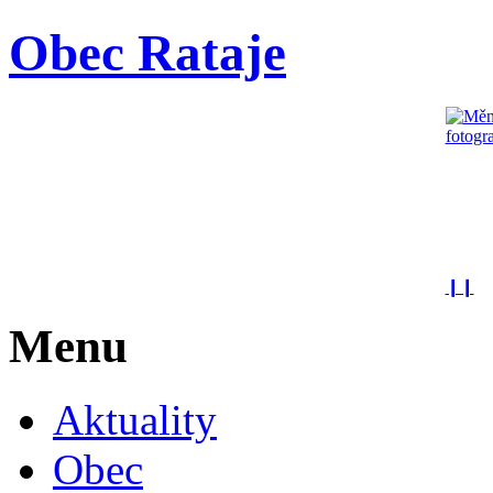
Obec Rataje
❙❙
Menu
Aktuality
Obec