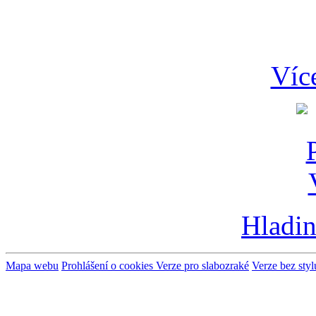
Víc
Hladin
Mapa webu
Prohlášení o cookies
Verze pro slabozraké
Verze bez styl