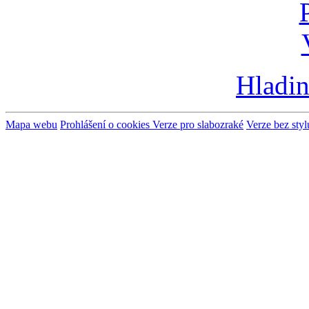
Hladin
Mapa webu
Prohlášení o cookies
Verze pro slabozraké
Verze bez styl