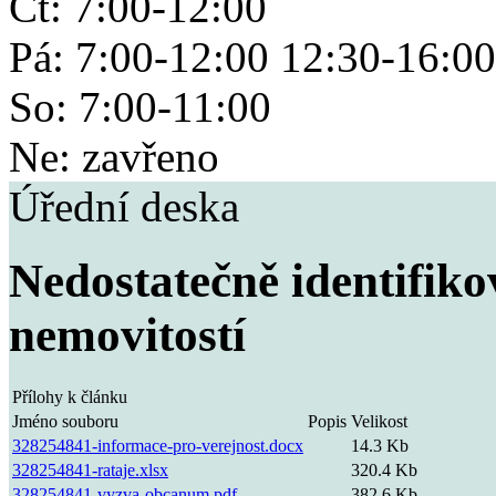
Čt: 7:00-12:00
Pá: 7:00-12:00 12:30-16:00
So: 7:00-11:00
Ne: zavřeno
Úřední deska
Nedostatečně identifikov
nemovitostí
Přílohy k článku
Jméno souboru
Popis
Velikost
328254841-informace-pro-verejnost.docx
14.3 Kb
328254841-rataje.xlsx
320.4 Kb
328254841-vyzva-obcanum.pdf
382.6 Kb