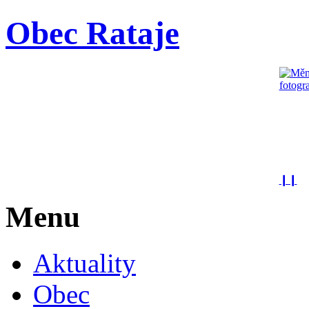
Obec Rataje
❙❙
Menu
Aktuality
Obec