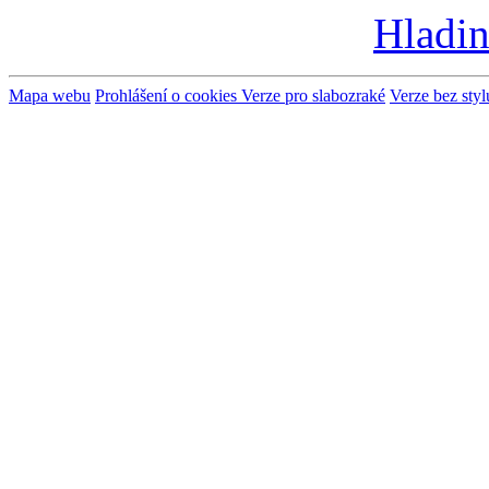
Hladin
Mapa webu
Prohlášení o cookies
Verze pro slabozraké
Verze bez styl