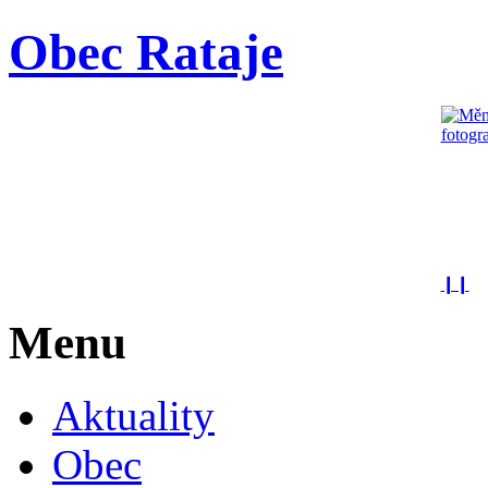
Obec Rataje
❙❙
Menu
Aktuality
Obec