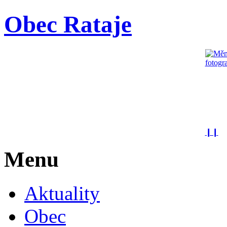
Obec Rataje
❙❙
Menu
Aktuality
Obec