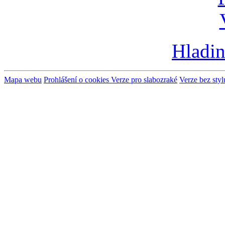
Hladin
Mapa webu
Prohlášení o cookies
Verze pro slabozraké
Verze bez styl