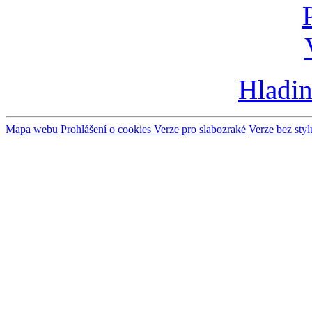
Hladin
Mapa webu
Prohlášení o cookies
Verze pro slabozraké
Verze bez styl