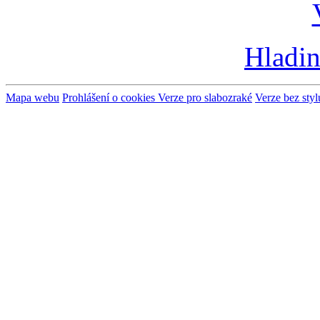
Hladin
Mapa webu
Prohlášení o cookies
Verze pro slabozraké
Verze bez styl