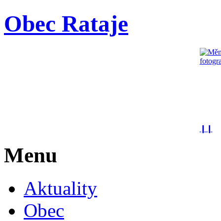
Obec Rataje
❙❙
Menu
Aktuality
Obec