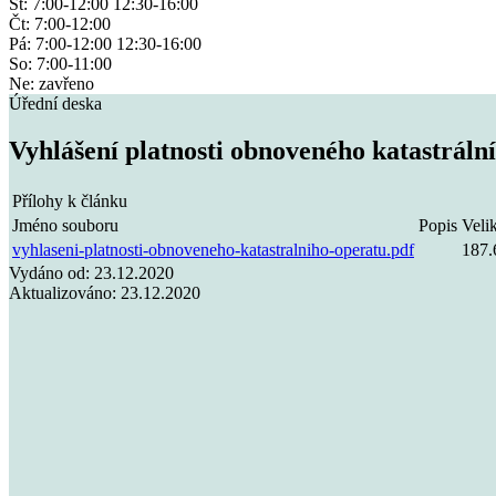
St: 7:00-12:00 12:30-16:00
Čt: 7:00-12:00
Pá: 7:00-12:00 12:30-16:00
So: 7:00-11:00
Ne: zavřeno
Úřední deska
Vyhlášení platnosti obnoveného katastráln
Přílohy k článku
Jméno souboru
Popis
Veli
vyhlaseni-platnosti-obnoveneho-katastralniho-operatu.pdf
187.
Vydáno od:
23.12.2020
Aktualizováno:
23.12.2020