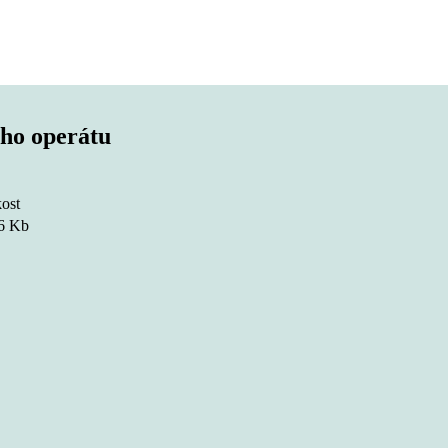
ího operátu
kost
6 Kb