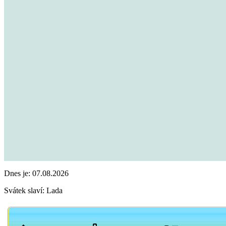
Dnes je:
07.08.2026
Svátek slaví:
Lada