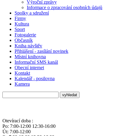
Výroční zprávy
Informace o zpracování osobních údajů
Spolky a sdružení
Firmy
Kultura
Sport
Fotogalerie
Občasník
Kniha návštěv
Přihlášení - zasílání novinek
Místní knihovna
Informační SMS kanál
Obecní internet
Kontakt
Kalendář - posilovna
Kamera
Otevírací doba :
Po: 7:00-12:00 12:30-16:00
Út: 7:00-12:00