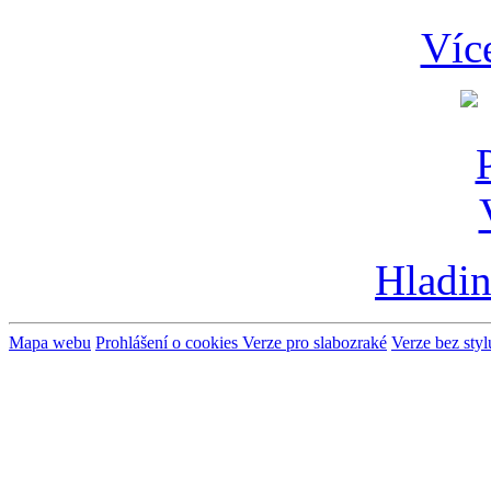
Víc
Hladin
Mapa webu
Prohlášení o cookies
Verze pro slabozraké
Verze bez styl