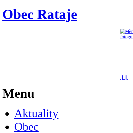
Obec Rataje
❙❙
Menu
Aktuality
Obec